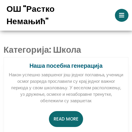
Skip
ОШ "Растко
to
O
content
B
Немањић"
Skip
to
content
Категорија:
Школа
Наша
Наша посебна генерација
посебна
Након успешно завршеног још једног поглавња, ученици
генерациј
осмог разреда прославили су крај једног важног
периода у свом школовању. У веселом расположењу,
уз дружење, осмехе и незаборавне тренутке,
обележили су завршетак
READ
READ MORE
MORE