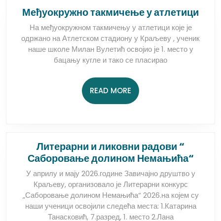
Међ
Међуокружно такмичење у атлетици
так
На међуокружном такмичењу у атлетици које је
у
одржано на Атлетском стадиону у Краљеву , ученик
атле
наше школе Милан Вулетић освојио је 1. место у
бацању кугле и тако се пласирао
READ
READ MORE
MORE
Литерарни и ликовни радови “
Лите
Саборовање долином Немањића“
и
У априлу и мају 2026.године Завичајно друштво у
лико
Краљеву, организовало је Литерарни конкурс
радо
„Саборовање долином Немањића“ 2026.на којем су
“
наши ученици освојили следећа места: 1.Катарина
Сабо
Танасковић, 7.разред, 1. место 2.Лана