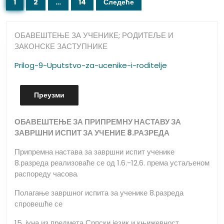
1
2
…
14
Следеће
чланака
ОБАВЕШТЕЊЕ ЗА УЧЕНИКЕ; РОДИТЕЉЕ И
ЗАКОНСКЕ ЗАСТУПНИКЕ
Prilog-9-Uputstvo-za-ucenike-i-roditelje
Преузми
ОБАВЕШТЕЊЕ ЗА ПРИПРЕМНУ НАСТАВУ ЗА
ЗАВРШНИ ИСПИТ ЗА УЧЕНИЕ 8.РАЗРЕДА
Припремна настава за завршни испит ученике
8.разреда реализоваће се од 1.6.-12.6. према устаљеном
распореду часова.
Полагање завршног испита за ученике 8.разреда
спровешће се
15. јуна из предмета Српски језик и књижевност