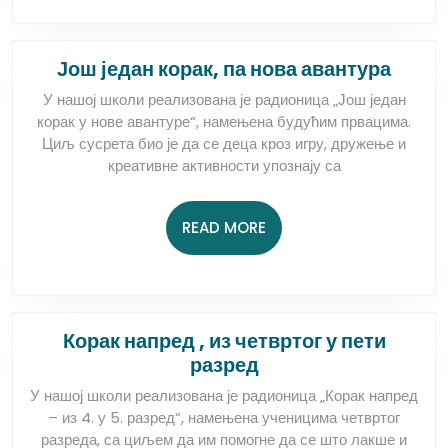
Још
Још један корак, па нова авантура
један
У нашој школи реализована је радионица „Још један
корак
корак у нове авантуре“, намењена будућим првацима.
па
Циљ сусрета био је да се деца кроз игру, дружење и
нова
креативне активности упознају са
авант
READ
READ MORE
MORE
Корак напред , из четвртог у пети
Корак
разред
напред
У нашој школи реализована је радионица „Корак напред
,
– из 4. у 5. разред“, намењена ученицима четвртог
из
разреда, са циљем да им помогне да се што лакше и