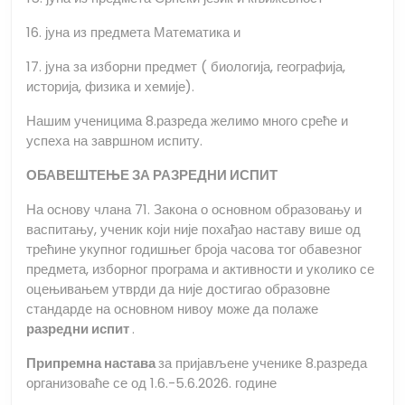
16. јуна из предмета Математика и
17. јуна за изборни предмет ( биологија, географија,
историја, физика и хемије).
Нашим ученицима 8.разреда желимо много среће и
успеха на завршном испиту.
ОБАВЕШТЕЊЕ ЗА РАЗРЕДНИ ИСПИТ
На основу члана 71. Закона о основном образовању и
васпитању, ученик који није похађао наставу више од
трећине укупног годишњег броја часова тог обавезног
предмета, изборног програма и активности и уколико се
оцењивањем утврди да није достигао образовне
стандарде на основном нивоу може да полаже
разредни испит
.
Припремна настава
за пријављене ученике 8.разреда
организоваће се од 1.6.-5.6.2026. године