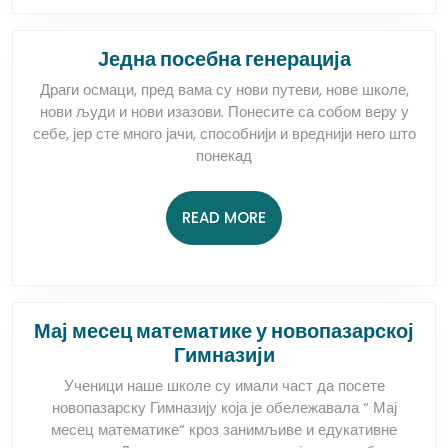
Једна
Једна посебна генерација
посебна
Драги осмаци, пред вама су нови путеви, нове школе,
генерациј
нови људи и нови изазови. Понесите са собом веру у
себе, јер сте много јачи, способнији и вреднији него што
понекад
READ
READ MORE
MORE
Мај месец математике у новопазарској
Мај
Гимназији
месец
Ученици наше школе су имали част да посете
математике
новопазарску Гимназију која је обележавала “ Мај
у
месец математике“ кроз занимљиве и едукативне