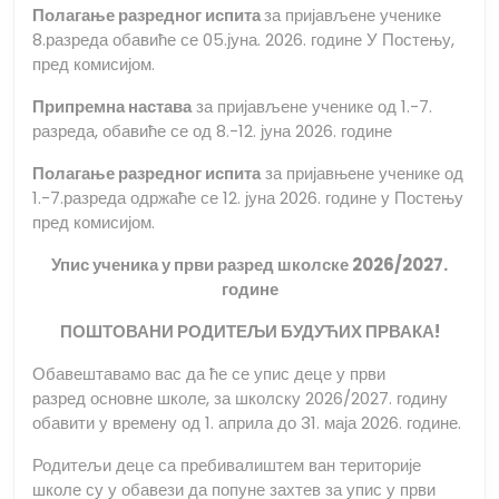
Полагање разредног испита
за пријављене ученике
8.разреда обавиће се 05.јуна. 2026. године У Постењу,
пред комисијом.
Припремна настава
за пријављене ученике од 1.-7.
разреда, обавиће се од 8.-12. јуна 2026. године
Полагање разредног испита
за пријавњене ученике од
1.-7.разреда одржаће се 12. јуна 2026. године у Постењу
пред комисијом.
Упис ученика у први разред школске 2026/2027.
године
ПОШТОВАНИ РОДИТЕЉИ БУДУЋИХ ПРВАКА!
Обавештавамо вас да ће се упис деце у први
разред основне школе, за школску 2026/2027. годину
обавити у времену од 1. априла до 31. маја 2026. године.
Родитељи деце са пребивалиштем ван територије
школе су у обавези да попуне захтев за упис у први