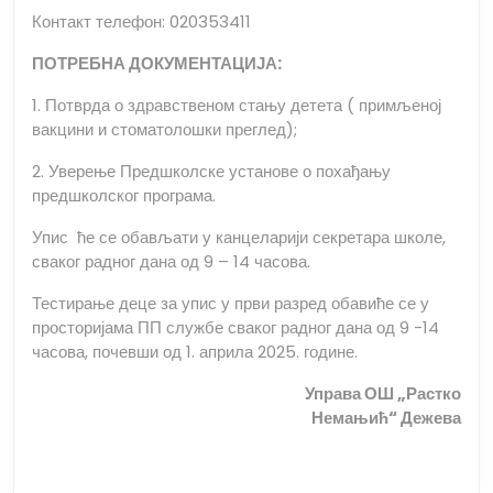
Контакт телефон: 020353411
ПОТРЕБНА ДОКУМЕНТАЦИЈА:
1. Потврда о здравственом стању детета ( примљеној
вакцини и стоматолошки преглед);
2. Уверење Предшколске установе о похађању
предшколског програма.
Упис ће се обављати у канцеларији секретара школе,
сваког радног дана од 9 – 14 часова.
Тестирање деце за упис у први разред обавиће се у
просторијама ПП службе сваког радног дана од 9 -14
часова, почевши од 1. априла 2025. године.
Управа ОШ „Растко
Немањић“ Дежева