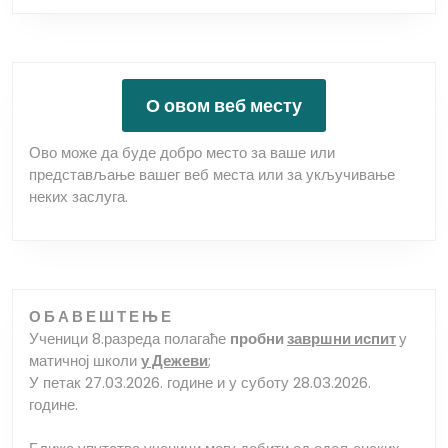
О овом веб месту
Ово може да буде добро место за ваше или
представљање вашег веб места или за укључивање
неких заслуга.
О Б А В Е Ш Т Е Њ Е
Ученици 8.разреда полагаће
пробни
завршни испит
у
матичној школи
у Дежеви
;
У петак 27.03.2026. године и у суботу 28.03.2026.
године.