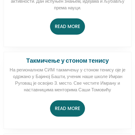
новопазарској
активности. Дан испуњен знањем, идејама и љубављу
Гимназији
према науци.
READ
READ MORE
MORE
Такмиче
Такмичење у стоном тенису
у
На регионалном СИМ такмичењу у стоном тенису оје је
стоном
одржано у Бајиној Башти, ученик наше школе Имран
тенису
Руговац је освојио 3. место. Све честите Имрану и
наставницима менторима Саши Томовићу
READ
READ MORE
MORE