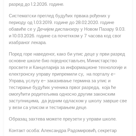
разред до 1.2.2026. године.
Систематски преглед будућих првака рођених у
периоду од 1.03.2019. године до 28.02.2020. године
обавиће се у Дечијем диспанзеру у Новом Пазару 9.03.
и 10.03.2026. године са почеткком у 7 часова код свог
изабраног лекара.
Поред горе наведеног, како би упис деце у први разред
основне школе био поједностављен, Министарство
просвете и Канцеларија за информационе технологије и
електронску управу припремили су, на порталу е-
Управа, услугу е- заказивање термина за упис и
тестирање будућих ученика првог разреда, која ће
омогућити родитељима односно другим законским
заступницима, да једним одласком у школу заврше све
у вези са уписом и тестирањем деце.
Образац захтева можете преузети у управи школе.
Контакт особа: Александра Радомировић, секретар