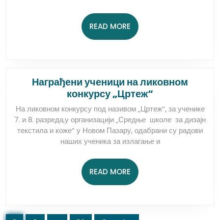
доли
Нема
READ
READ MORE
MORE
Награђени ученици на ликовном
Награђени
конкурсу „Цртеж“
ученици
На ликовном конкурсу под називом „Цртеж“, за ученике
на
7. и 8. разреда,у организацији „Средње школе за дизајн
ликовном
текстила и коже“ у Новом Пазару, одабрани су радови
конкурсу
наших ученика за излагање и
„Цртеж“
READ
READ MORE
MORE
Кретање