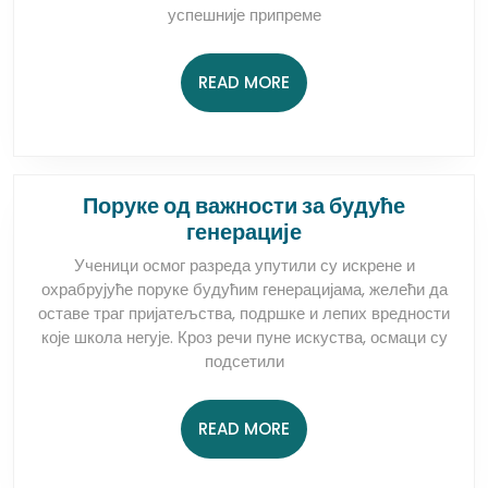
четвртог
успешније припреме
у
пети
READ
READ MORE
разред
MORE
Поруке од важности за будуће
Поруке
генерације
од
Ученици осмог разреда упутили су искрене и
важности
охрабрујуће поруке будућим генерацијама, желећи да
за
оставе траг пријатељства, подршке и лепих вредности
будуће
које школа негује. Кроз речи пуне искуства, осмаци су
генерације
подсетили
READ
READ MORE
MORE