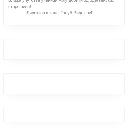
Ближа упутства ученици могу добити од одељенских
старешина!
Директор школе, Голуб Видојевић